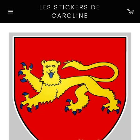
Passer
LES STICKERS DE
au
Pa
CAROLINE
Navigation
contenu