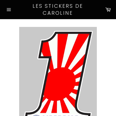
Passer
LES STICKERS DE
au
Pa
CAROLINE
Navigation
contenu