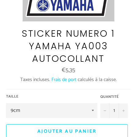
STICKER NUMERO 1
YAMAHA YA003
AUTOCOLLANT
Prix
€5,35
régulier
Taxes incluses.
Frais de port
calculés à la caisse.
TAILLE
QUANTITÉ
−
+
AJOUTER AU PANIER