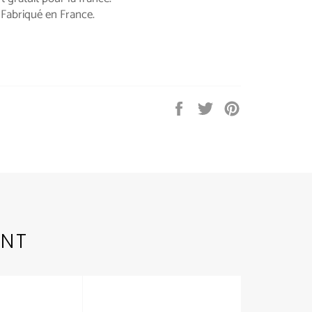
Fabriqué en France.
Partager
Tweeter
Épingler
sur
sur
sur
Facebook
Twitter
Pinterest
ENT