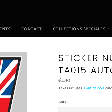
IENTS
CONTACT
COLLECTIONS SPÉCIALES
STICKER N
TA015 AU
Prix
€4,90
régulier
Taxes incluses.
Frais de port
calc
TAILLE