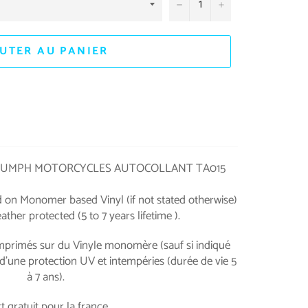
−
+
UTER AU PANIER
RIUMPH MOTORCYCLES AUTOCOLLANT TA015
ed on Monomer based Vinyl (if not stated otherwise)
her protected (5 to 7 years lifetime ).
mprimés sur du Vinyle monomère (sauf si indiqué
d'une protection UV et intempéries (durée de vie 5
à 7 ans).
 gratuit pour la france.