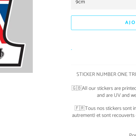
AJO
STICKER NUMBER ONE T
🇬🇧All our stickers are print
and are UV and weat
🇫🇷Tous nos stickers sont i
autrement) et sont recouverts 
Port