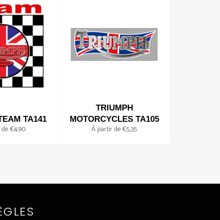
TRIUMPH
TEAM TA141
MOTORCYCLES TA105
r de €4,90
À partir de €5,35
ÈGLES