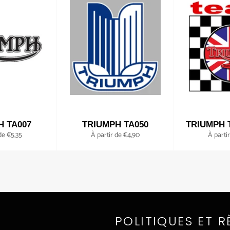
H TA007
TRIUMPH TA050
TRIUMPH 
de €5,35
À partir de €4,90
À parti
POLITIQUES ET R